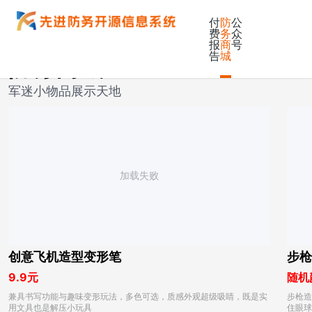
付
防
公
费
务
众
报
商
号
告
城
防务商城
军迷小物品展示天地
加载失败
创意飞机造型变形笔
步枪
9.9元
随机
兼具书写功能与趣味变形玩法，多色可选，质感外观超级吸睛，既是实
步枪造
用文具也是解压小玩具
住眼球